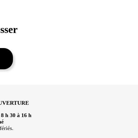
sser
OUVERTURE
:
8 h 30 à 16 h
mé
fériés.