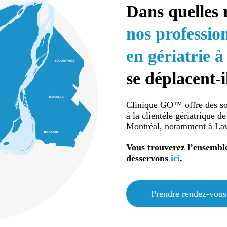
Dans quelles 
nos professio
en gériatrie à
se déplacent-i
Clinique GO™ offre des soi
à la clientèle gériatrique d
Montréal, notamment à Lav
Vous trouverez l’ensemble
desservons
ici
.
Prendre rendez-vous