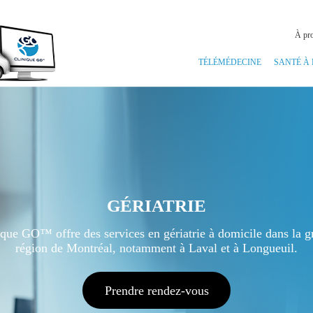
À pr
TÉLÉMÉDECINE
SANTÉ À
GÉRIATRIE
ique GO™ offre des services en gériatrie à domicile dans la g
région de Montréal, notamment à Laval et à Longueuil.
Prendre rendez-vous