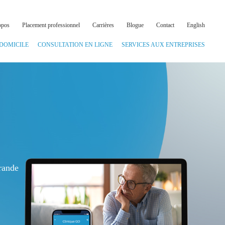
opos
Placement professionnel
Carrières
Blogue
Contact
English
 DOMICILE
CONSULTATION EN LIGNE
SERVICES AUX ENTREPRISES
rande