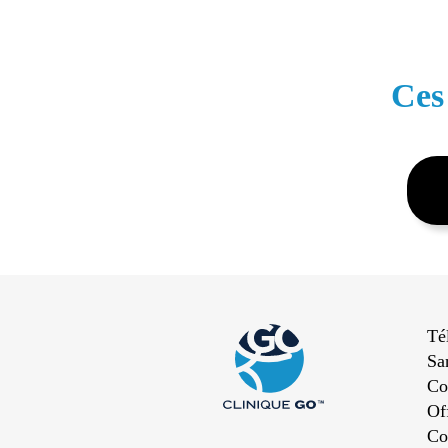
Ces
Té
Sa
Co
Of
Co