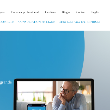
opos
Placement professionnel
Carrières
Blogue
Contact
English
 DOMICILE
CONSULTATION EN LIGNE
SERVICES AUX ENTREPRISES
 grande