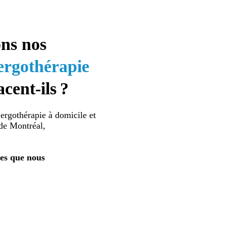
ons nos
ergothérapie
cent-ils ?
ergothérapie à domicile et
 de Montréal,
les que nous