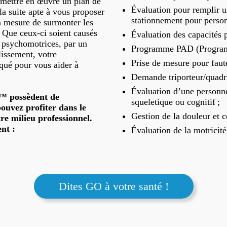
e mettre en œuvre un plan de
Évaluation pour remplir u
 la suite apte à vous proposer
stationnement pour person
n mesure de surmonter les
. Que ceux-ci soient causés
Évaluation des capacités 
s psychomotrices, par un
Programme PAD (Programm
lissement, votre
Prise de mesure pour faute
iqué pour vous aider à
Demande triporteur/quadri
Évaluation d’une personne
™ possèdent de
squeletique ou cognitif ;
uvez profiter dans le
Gestion de la douleur et c
re milieu professionnel.
nt :
Évaluation de la motricité
Dites GO à votre santé !