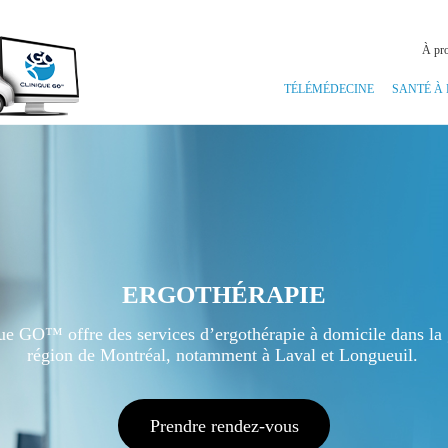
À pr
TÉLÉMÉDECINE
SANTÉ À
ERGOTHÉRAPIE
ue GO™ offre des services d’ergothérapie à domicile dans la
région de Montréal, notamment à Laval et Longueuil.
Prendre rendez-vous