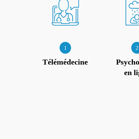
1
2
Télémédecine
Psycho
en l