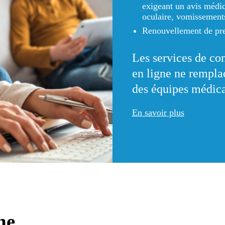
exigeant un avis médica
oculaire, vomissements
Renouvellement de pre
Les services de co
en ligne ne rempla
des équipes médica
En savoir plus
ne