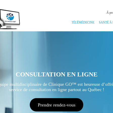
À pr
TÉLÉMÉDECINE
SANTÉ À
CONSULTATION EN LIGNE
uipe multidisciplinaire de Clinique GO™ est heureuse d’offr
service de consultation en ligne partout au Québec !
Prendre rendez-vous