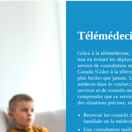
Télémédec
Grâce à la télémédecine,
tout en évitant les déplac
service de consultation mé
Canada !Grâce à la téléco
plus faciles que jamais. 
médecin dans le confort d
services et de conseils mé
comprendre que ce service
des situations précises, 
Recevoir les conseils 
familiale ou la médeci
Une consultation médic