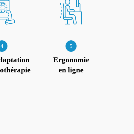
4
5
daptation
Ergonomie
iothérapie
en ligne