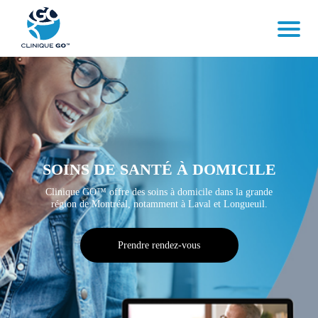
SOINS DE SANTÉ À DOMICILE
Clinique GO™ offre des soins à domicile dans la grande
région de
Montréal, notamment à Laval et Longueuil.
Prendre rendez-vous