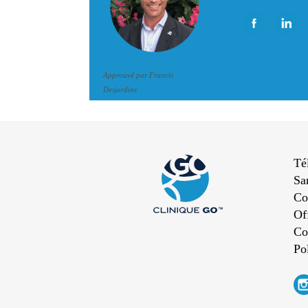
Approuvé par Francis
Desjardins
Té
Sa
Co
Of
Co
Pol