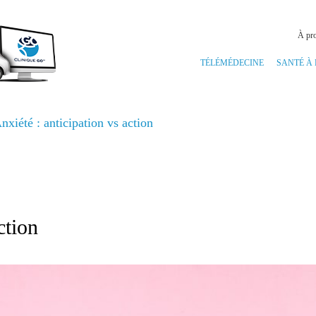
À pr
TÉLÉMÉDECINE
SANTÉ À
nxiété : anticipation vs action
action