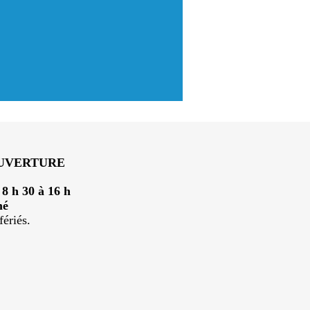
OUVERTURE
:
8 h 30 à 16 h
mé
fériés.