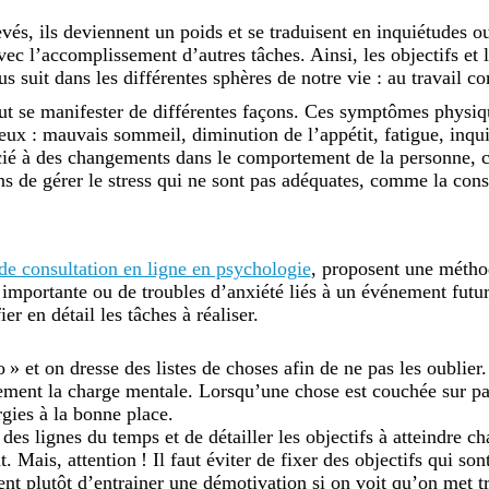
vés, ils deviennent un poids et se traduisent en inquiétudes 
avec l’accomplissement d’autres tâches. Ainsi, les objectifs e
s suit dans les différentes sphères de notre vie : au travail co
t se manifester de différentes façons. Ces symptômes physiq
ux : mauvais sommeil, diminution de l’appétit, fatigue, inqu
cié à des changements dans le comportement de la personne, c
s de gérer le stress qui ne sont pas adéquates, comme la co
 de consultation en ligne en psychologie
, proposent une méthod
importante ou de troubles d’anxiété liés à un événement futur 
er en détail les tâches à réaliser.
 » et on dresse des listes de choses afin de ne pas les oublier
ement la charge mentale. Lorsqu’une chose est couchée sur papie
rgies à la bonne place.
re des lignes du temps et de détailler les objectifs à atteindre
. Mais, attention ! Il faut éviter de fixer des objectifs qui so
nt plutôt d’entrainer une démotivation si on voit qu’on met tr