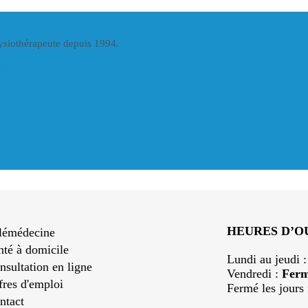
hysiothérapeute depuis 1994.
ins
HEURES D’
lémédecine
nté à domicile
Lundi au jeudi 
nsultation en ligne
Vendredi :
Fer
fres d'emploi
Fermé les jours 
ntact