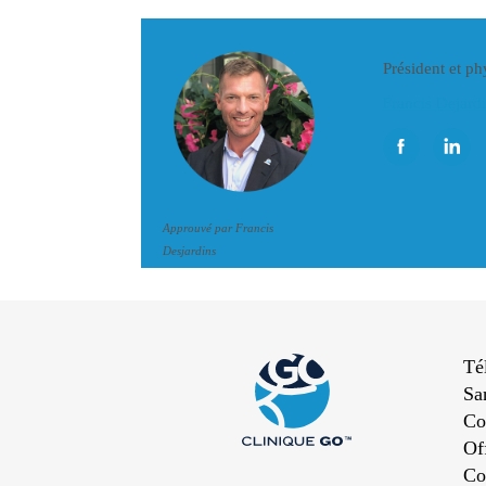
Président et p
Francis Dejard
Approuvé par Francis
Desjardins
Té
Sa
Co
Of
Co