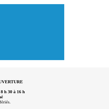
OUVERTURE
:
8 h 30 à 16 h
mé
fériés.