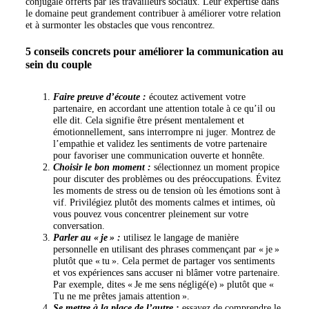
conjugale offerts par les travailleurs sociaux. Leur expertise dans
le domaine peut grandement contribuer à améliorer votre relation
et à surmonter les obstacles que vous rencontrez.
5 conseils concrets pour améliorer la communication au
sein du couple
Faire preuve d’écoute :
écoutez activement votre
partenaire, en accordant une attention totale à ce qu’il ou
elle dit. Cela signifie être présent mentalement et
émotionnellement, sans interrompre ni juger. Montrez de
l’empathie et validez les sentiments de votre partenaire
pour favoriser une communication ouverte et honnête.
Choisir le bon moment :
sélectionnez un moment propice
pour discuter des problèmes ou des préoccupations. Évitez
les moments de stress ou de tension où les émotions sont à
vif. Privilégiez plutôt des moments calmes et intimes, où
vous pouvez vous concentrer pleinement sur votre
conversation.
Parler au « je » :
utilisez le langage de manière
personnelle en utilisant des phrases commençant par « je »
plutôt que « tu ». Cela permet de partager vos sentiments
et vos expériences sans accuser ni blâmer votre partenaire.
Par exemple, dites « Je me sens négligé(e) » plutôt que «
Tu ne me prêtes jamais attention ».
Se mettre à la place de l’autre :
essayez de comprendre le